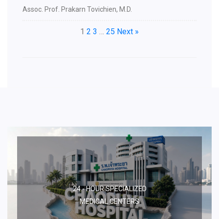
Assoc. Prof. Prakarn Tovichien, M.D.
1
2
3
…
25
Next »
24 - HOUR SPECIALIZED
MEDICAL CENTERS