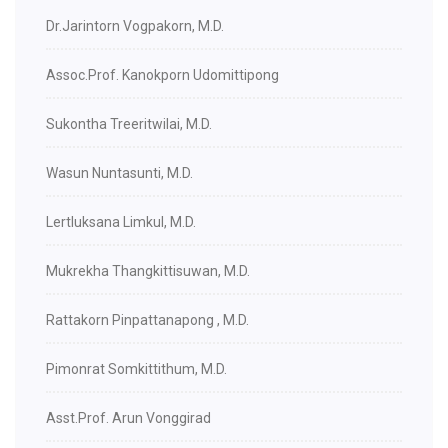
Dr.Jarintorn Vogpakorn, M.D.
Assoc.Prof. Kanokporn Udomittipong
Sukontha Treeritwilai, M.D.
Wasun Nuntasunti, M.D.
Lertluksana Limkul, M.D.
Mukrekha Thangkittisuwan, M.D.
Rattakorn Pinpattanapong , M.D.
Pimonrat Somkittithum, M.D.
Asst.Prof. Arun Vonggirad