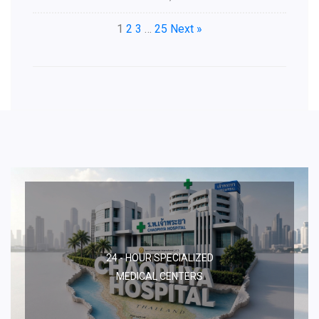
1
2
3
…
25
Next »
24 - HOUR SPECIALIZED
MEDICAL CENTERS