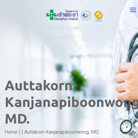
Auttakorn
Kanjanapiboonwong
MD.
Home
|
|
Auttakorn Kanjanapiboonwong, MD.