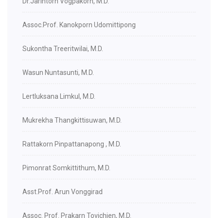
Dr.Jarintorn Vogpakorn, M.D.
Assoc.Prof. Kanokporn Udomittipong
Sukontha Treeritwilai, M.D.
Wasun Nuntasunti, M.D.
Lertluksana Limkul, M.D.
Mukrekha Thangkittisuwan, M.D.
Rattakorn Pinpattanapong , M.D.
Pimonrat Somkittithum, M.D.
Asst.Prof. Arun Vonggirad
Assoc. Prof. Prakarn Tovichien, M.D.