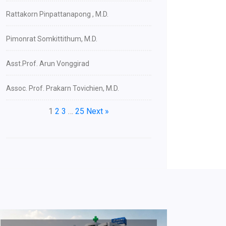
Rattakorn Pinpattanapong , M.D.
Pimonrat Somkittithum, M.D.
Asst.Prof. Arun Vonggirad
Assoc. Prof. Prakarn Tovichien, M.D.
1
2
3
…
25
Next »