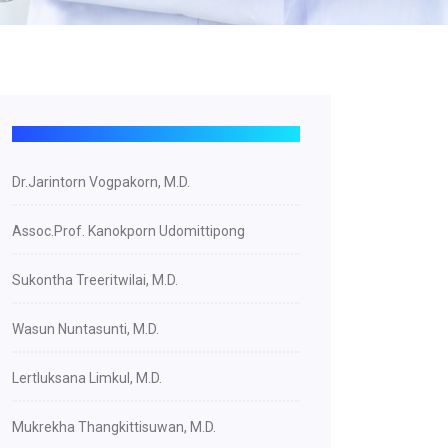
Dr.Jarintorn Vogpakorn, M.D.
Assoc.Prof. Kanokporn Udomittipong
Sukontha Treeritwilai, M.D.
Wasun Nuntasunti, M.D.
Lertluksana Limkul, M.D.
Mukrekha Thangkittisuwan, M.D.