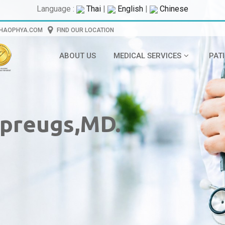
Language :
Thai
|
English
|
Chinese
CHAOPHYA.COM
FIND OUR LOCATION
ABOUT US
MEDICAL SERVICES
PAT
preugs,MD.