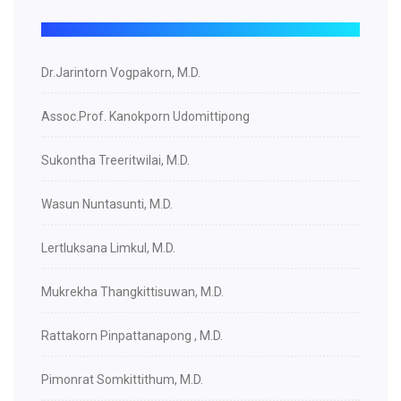
Dr.Jarintorn Vogpakorn, M.D.
Assoc.Prof. Kanokporn Udomittipong
Sukontha Treeritwilai, M.D.
Wasun Nuntasunti, M.D.
Lertluksana Limkul, M.D.
Mukrekha Thangkittisuwan, M.D.
Rattakorn Pinpattanapong , M.D.
Pimonrat Somkittithum, M.D.