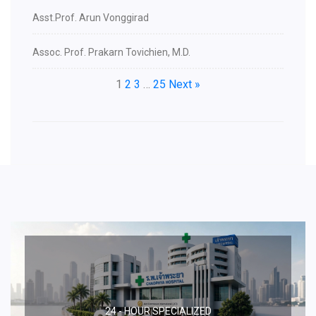
Asst.Prof. Arun Vonggirad
Assoc. Prof. Prakarn Tovichien, M.D.
1
2
3
…
25
Next »
24 - HOUR SPECIALIZED