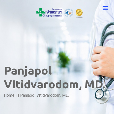
Panjapol
VItidvarodom, MD.
Home
|
|
Panjapol VItidvarodom, MD.