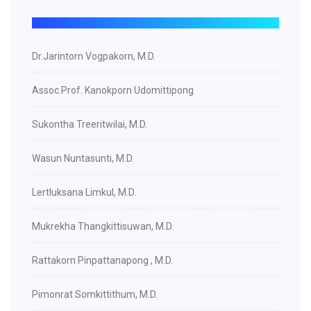
Dr.Jarintorn Vogpakorn, M.D.
Assoc.Prof. Kanokporn Udomittipong
Sukontha Treeritwilai, M.D.
Wasun Nuntasunti, M.D.
Lertluksana Limkul, M.D.
Mukrekha Thangkittisuwan, M.D.
Rattakorn Pinpattanapong , M.D.
Pimonrat Somkittithum, M.D.