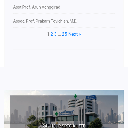
Asst.Prof. Arun Vonggirad
Assoc. Prof. Prakarn Tovichien, M.D.
1
2
3
…
25
Next »
24 - HOUR SPECIALIZED