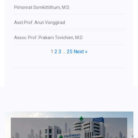
Pimonrat Somkittithum, M.D.
Asst.Prof. Arun Vonggirad
Assoc. Prof. Prakarn Tovichien, M.D.
1
2
3
…
25
Next »