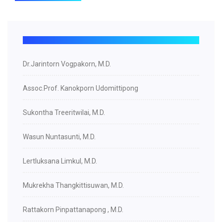
Dr.Jarintorn Vogpakorn, M.D.
Assoc.Prof. Kanokporn Udomittipong
Sukontha Treeritwilai, M.D.
Wasun Nuntasunti, M.D.
Lertluksana Limkul, M.D.
Mukrekha Thangkittisuwan, M.D.
Rattakorn Pinpattanapong , M.D.