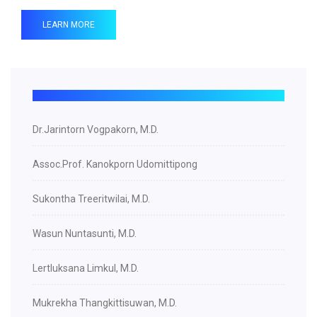
LEARN MORE
Dr.Jarintorn Vogpakorn, M.D.
Assoc.Prof. Kanokporn Udomittipong
Sukontha Treeritwilai, M.D.
Wasun Nuntasunti, M.D.
Lertluksana Limkul, M.D.
Mukrekha Thangkittisuwan, M.D.