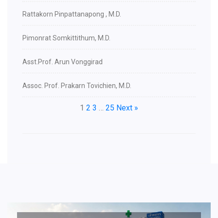
Rattakorn Pinpattanapong , M.D.
Pimonrat Somkittithum, M.D.
Asst.Prof. Arun Vonggirad
Assoc. Prof. Prakarn Tovichien, M.D.
1
2
3
…
25
Next »